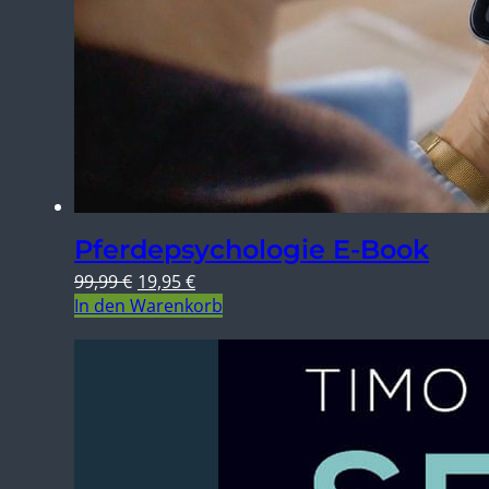
Pferdepsychologie E-Book
99,99
€
19,95
€
Ursprünglicher
Aktueller
In den Warenkorb
Preis
Preis
war:
ist:
99,99 €
19,95 €.