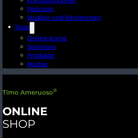
Premiumtrainer
Podcasts
Studien und Recherchen
Shop
Online-Kurse
Seminare
Produkte
Bücher
®
Timo Ameruoso
ONLINE
SHOP