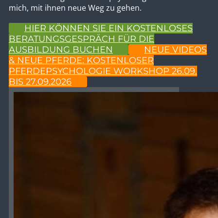
der Ausbildung zum Pferdepsychologen. Ich freue
mich, mit ihnen neue Weg zu gehen.
HIER KÖNNEN SIE EIN KOSTENLOSES
BERATUNGSGESPRÄCH FÜR DIE
AUSBILDUNG BUCHEN
NEUE VIDEOS
& NEUE PFERDE: KOSTENLOSER
PFERDEPSYCHOLOGIE WORKSHOP 26.09.
BIS 27.09.2026