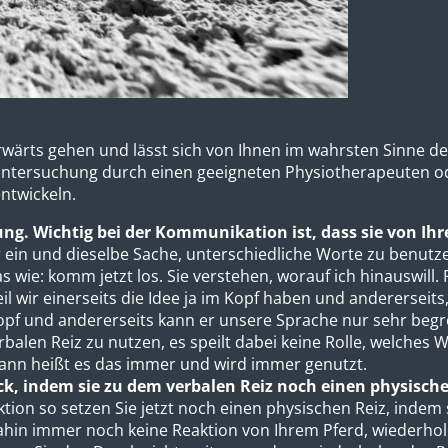
vorwärts gehen und lässt sich von Ihnen im wahrsten Sinne 
er Untersuchung durch einen geeigneten Physiotherapeuten o
entwickeln.
kung. Wichtig bei der Kommunikation ist, dass sie von I
 ein und dieselbe Sache, unterschiedliche Worte zu benutz
s wie: komm jetzt los. Sie verstehen, worauf ich hinauswill. 
eil wir einerseits die Idee ja im Kopf haben und andererseit
Kopf und andererseits kann er unsere Sprache nur sehr beg
rbalen Reiz zu nutzen, es speilt dabei keine Rolle, welches
dann heißt es das immer und wird immer genutzt.
ruck, indem sie zu dem verbalen Reiz noch einen physisch
ion so setzen Sie jetzt noch einen physischen Reiz, indem 
ahin immer noch keine Reaktion von Ihrem Pferd, wiederhol